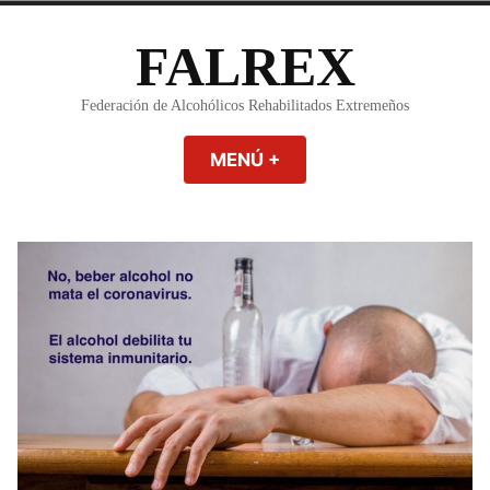
Saltar
al
FALREX
contenido
Federación de Alcohólicos Rehabilitados Extremeños
MENÚ
+
EXPANDIDO
CERRADO